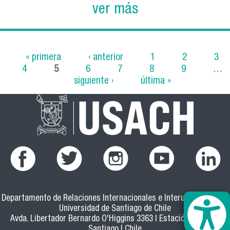
ver más
« primera
‹ anterior
1
2
3
4
5
6
7
8
9
…
Páginas
siguiente ›
última »
Departamento de Relaciones Internacionales e Interuniversitarias
Universidad de Santiago de Chile
Avda. Libertador Bernardo O'Higgins 3363 | Estación Central |
Santiago | Chile