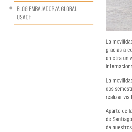
BLOG EMBAJADOR/A GLOBAL
USACH
La movilida
gracias a c
en otra uni
internaciona
La movilida
dos semestre
realizar vis
Aparte de l
de Santiago
de nuestros