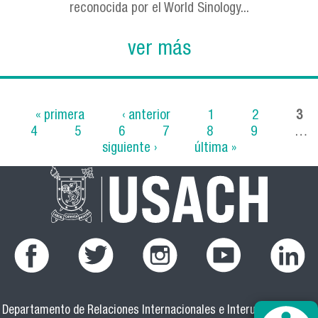
reconocida por el World Sinology...
ver más
« primera
‹ anterior
1
2
3
4
5
6
7
8
9
…
Páginas
siguiente ›
última »
Departamento de Relaciones Internacionales e Interuniversitarias