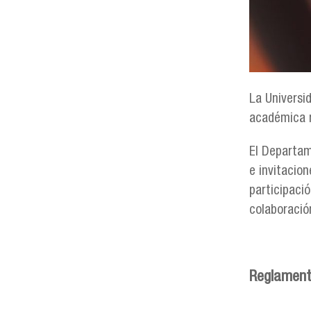
La Universi
académica r
El Departam
e invitacion
participaci
colaboració
Reglamento