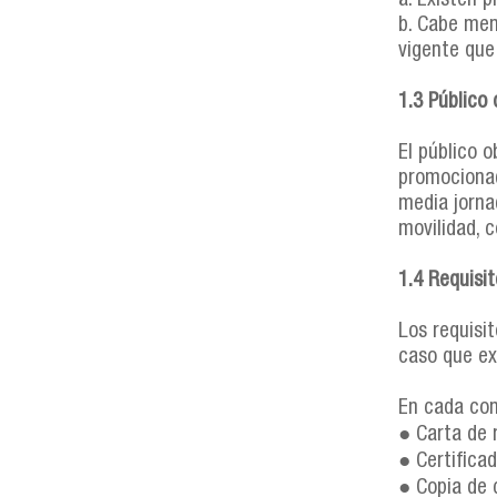
a. Existen 
b. Cabe men
vigente que
1.3 Público
El público 
promocionad
media jorna
movilidad, c
1.4 Requisi
Los requisi
caso que ex
En cada con
● Carta de 
● Certifica
● Copia de 