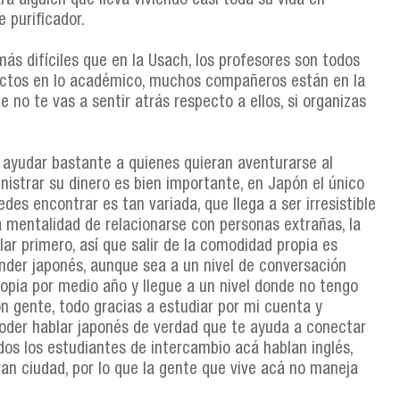
ra alguien que lleva viviendo casi toda su vida en
 purificador.
más difíciles que en la Usach, los profesores son todos
ctos en lo académico, muchos compañeros están en la
e no te vas a sentir atrás respecto a ellos, si organizas
ayudar bastante a quienes quieran aventurarse al
nistrar su dinero es bien importante, en Japón el único
des encontrar es tan variada, que llega a ser irresistible
 mentalidad de relacionarse con personas extrañas, la
ar primero, así que salir de la comodidad propia es
nder japonés, aunque sea a un nivel de conversación
ropia por medio año y llegue a un nivel donde no tengo
 gente, todo gracias a estudiar por mi cuenta y
 poder hablar japonés de verdad que te ayuda a conectar
s los estudiantes de intercambio acá hablan inglés,
an ciudad, por lo que la gente que vive acá no maneja