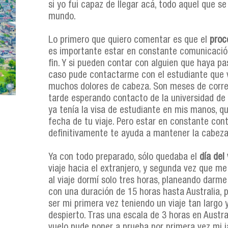
si yo fui capaz de llegar acá, todo aquel que s
mundo.
Lo primero que quiero comentar es que el
proc
es importante estar en constante comunicación 
fin. Y si pueden contar con alguien que haya p
caso pude contactarme con el estudiante que v
muchos dolores de cabeza. Son meses de correo
tarde esperando contacto de la universidad de 
ya tenía la visa de estudiante en mis manos, q
fecha de tu viaje. Pero estar en constante co
definitivamente te ayuda a mantener la cabeza 
Ya con todo preparado, sólo quedaba el
día del 
viaje hacia el extranjero, y segunda vez que me
al viaje dormí solo tres horas, planeando darm
con una duración de 15 horas hasta Australia, 
ser mi primera vez teniendo un viaje tan largo y
despierto. Tras una escala de 3 horas en Austra
vuelo pude poner a prueba por primera vez mi j