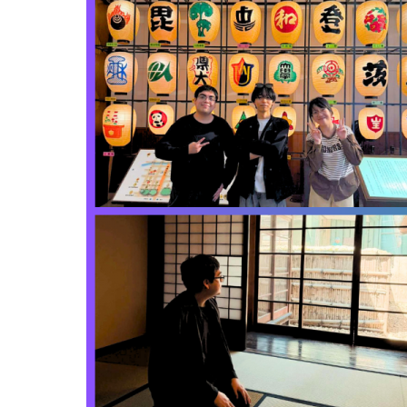
alan_colinir_collage.png