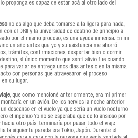
e lo proponga es capaz de estar acá al otro lado del
eso
no es algo que deba tomarse a la ligera para nada,
con el DRII y la universidad de destino de principio a
asado por el mismo proceso, es una ayuda inmensa. En mi
ino un año antes que yo y su asistencia me ahorró
s, trámites, confirmaciones, despertar bien o dormir
destino, el único momento que sentí alivio fue cuando
ue para variar se entrega unos días antes o en la misma
ntacto con personas que atravesaron el proceso
en su lugar.
viaje
, que como mencioné anteriormente, era mi primer
 montaría en un avión. De los nervios la noche anterior
e un descanso en el vuelo ya que sería un vuelo nocturno
pero el ingenuo Yo no se esperaba que de lo ansioso por
 hacia otro país, terminaría por pasar todo el viaje
lia la siguiente parada era Tokio, Japón. Durante el
aponés cara a cara con la persona que venía sentada al