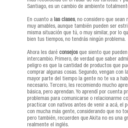
más reconocida en el radar de los turistas. Y pa
Santiago, es un cambio de ambiente totalmente
En cuanto a
las clases
, no considero que sean 
muy amables, aunque también pueden ser estri
misma situación que tú, o muy similar, por lo qu
bien tus tiempos, no tendrás ningún problema.
Ahora les daré
consejos
que siento que pueden 
intercambio. Primero, de verdad que saber admi
peligro es que la cantidad de productos que pue
comprar algunas cosas. Segundo, vengan con la
mayor parte del tiempo la gente no te va a habl
necesario. Tercero, les recomiendo mucho apre
básica, pero aprendan. Yo aprendí por cuenta p
problemas para comunicarse o relacionarme con
practicar con nativos antes de venir a acá, el
con mucha más gente, considerando que no todo
pero también, recuerden que Akita no es una gr
realmente el inglés.