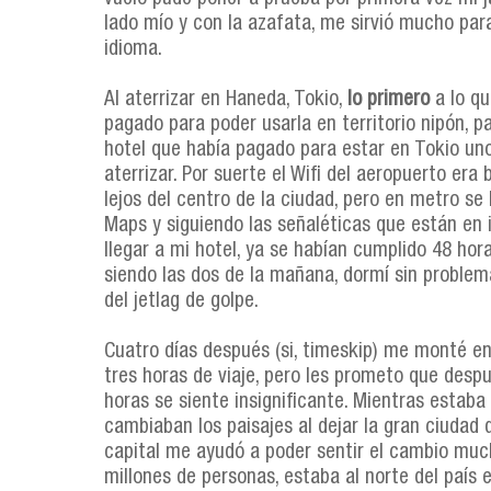
lado mío y con la azafata, me sirvió mucho para
idioma.
Al aterrizar en Haneda, Tokio,
lo primero
a lo qu
pagado para poder usarla en territorio nipón, pa
hotel que había pagado para estar en Tokio uno
aterrizar. Por suerte el Wifi del aeropuerto era
lejos del centro de la ciudad, pero en metro se 
Maps y siguiendo las señaléticas que están en in
llegar a mi hotel, ya se habían cumplido 48 hor
siendo las dos de la mañana, dormí sin proble
del jetlag de golpe.
Cuatro días después (si, timeskip) me monté e
tres horas de viaje, pero les prometo que desp
horas se siente insignificante. Mientras estab
cambiaban los paisajes al dejar la gran ciudad 
capital me ayudó a poder sentir el cambio mu
millones de personas, estaba al norte del país