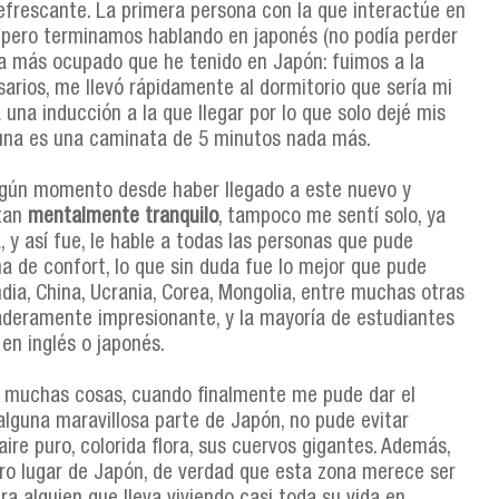
refrescante. La primera persona con la que interactúe en
, pero terminamos hablando en japonés (no podía perder
día más ocupado que he tenido en Japón: fuimos a la
sarios, me llevó rápidamente al dormitorio que sería mi
una inducción a la que llegar por lo que solo dejé mis
rtuna es una caminata de 5 minutos nada más.
 algún momento desde haber llegado a este nuevo y
 tan
mentalmente tranquilo
, tampoco me sentí solo, ya
 y así fue, le hable a todas las personas que pude
na de confort, lo que sin duda fue lo mejor que pude
dia, China, Ucrania, Corea, Mongolia, entre muchas otras
daderamente impresionante, y la mayoría de estudiantes
en inglés o japonés.
 muchas cosas, cuando finalmente me pude dar el
alguna maravillosa parte de Japón, no pude evitar
ire puro, colorida flora, sus cuervos gigantes. Además,
tro lugar de Japón, de verdad que esta zona merece ser