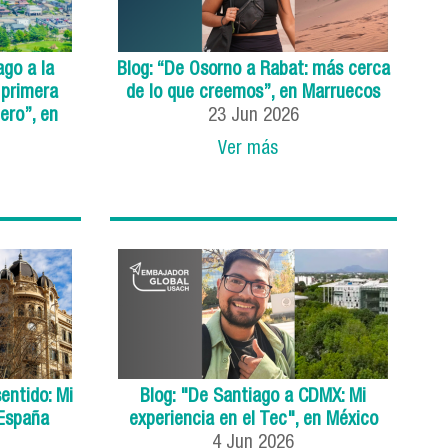
ago a la
Blog: “De Osorno a Rabat: más cerca
 primera
de lo que creemos”, en Marruecos
ero”, en
23
Jun
2026
Ver más
entido: Mi
Blog: "De Santiago a CDMX: Mi
 España
experiencia en el Tec", en México
4
Jun
2026