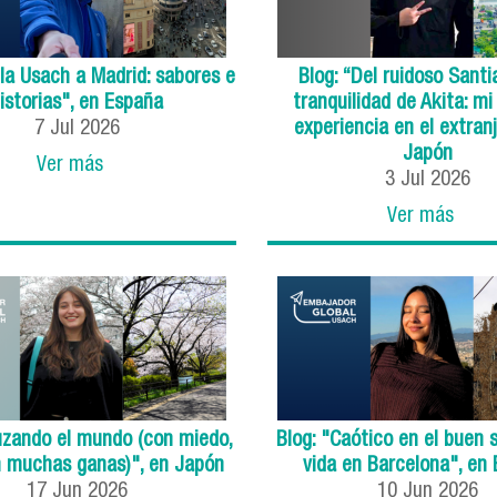
 la Usach a Madrid: sabores e
Blog: “Del ruidoso Santi
istorias", en España
tranquilidad de Akita: mi
7
Jul
2026
experiencia en el extranj
Japón
Ver más
3
Jul
2026
Ver más
uzando el mundo (con miedo,
Blog: "Caótico en el buen s
n muchas ganas)", en Japón
vida en Barcelona", en
17
Jun
2026
10
Jun
2026