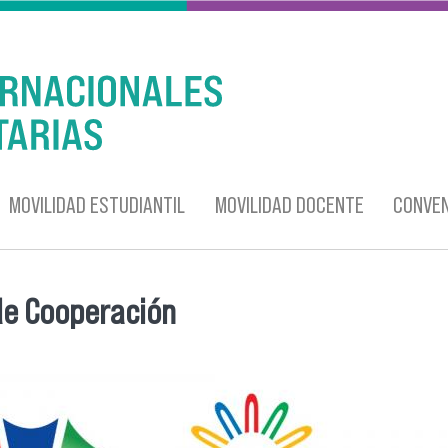
MOVILIDAD ESTUDIANTIL
MOVILIDAD DOCENTE
CONVEN
de Cooperación
entra usted aquí
ternacionales_2026_2.jpg