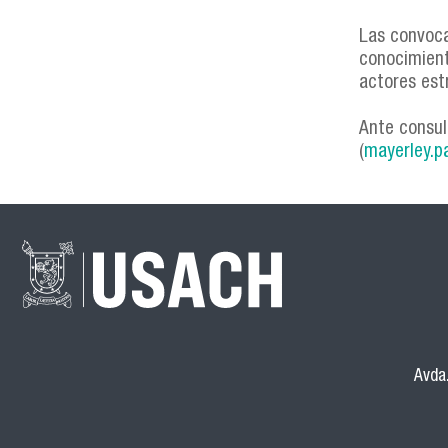
Las convoca
conocimient
actores est
Ante consul
(
mayerley.p
Avda.