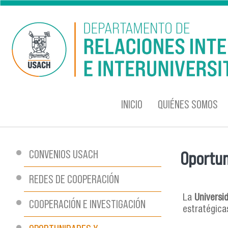
Pasar al contenido principal
INICIO
QUIÉNES SOMOS
CONVENIOS USACH
Oportun
Se encu
REDES DE COOPERACIÓN
La
Universi
COOPERACIÓN E INVESTIGACIÓN
estratégicas