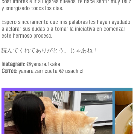
costumbres e ir a lugares nuevos, te hace sentir muy feliz
y energizado todos los días.
Espero sinceramente que mis palabras les hayan ayudado
a aclarar sus dudas o a tomar la iniciativa en comenzar
este hermoso proceso.
読んでくれてありがとう。じゃあね！
Instagram
: @yanara.fkaka
Correo
: yanara.zarricueta @ usach.cl
eg_yanara_zarricueta_collage.png