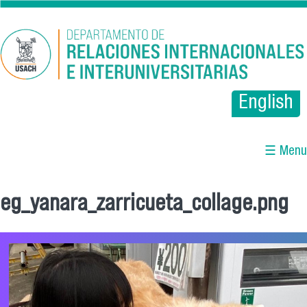
Pasar al contenido principal
English
☰ Menu
eg_yanara_zarricueta_collage.png
Se encuentra usted aquí