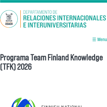
Pasar al contenido principal
☰ Menu
Programa Team Finland Knowledge
Se encuentra usted aquí
(TFK) 2026