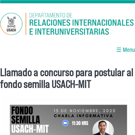
Pasar al contenido principal
☰ Menu
Llamado a concurso para postular al
Se encuentra usted aquí
fondo semilla USACH-MIT