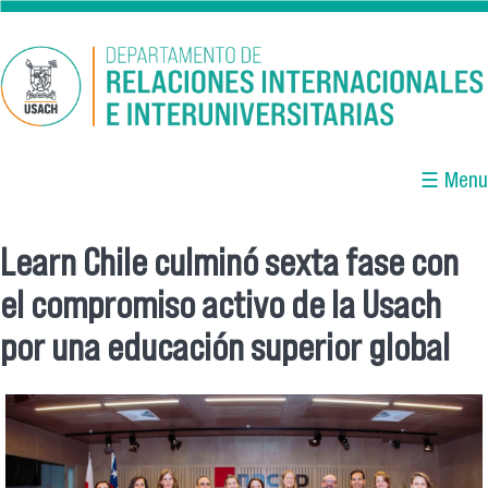
Pasar al contenido principal
☰ Menu
Learn Chile culminó sexta fase con
Se encuentra usted aquí
el compromiso activo de la Usach
por una educación superior global