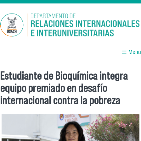
Pasar al contenido principal
☰ Menu
Estudiante de Bioquímica integra
Se encuentra usted aquí
equipo premiado en desafío
internacional contra la pobreza