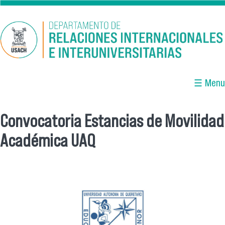
Pasar al contenido principal
☰ Menu
Convocatoria Estancias de Movilidad
Se encuentra usted aquí
Académica UAQ