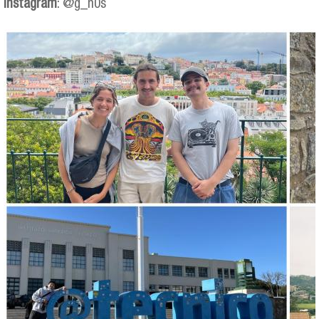
Instagram
: @g_n0s
sebastian_collage.jpg