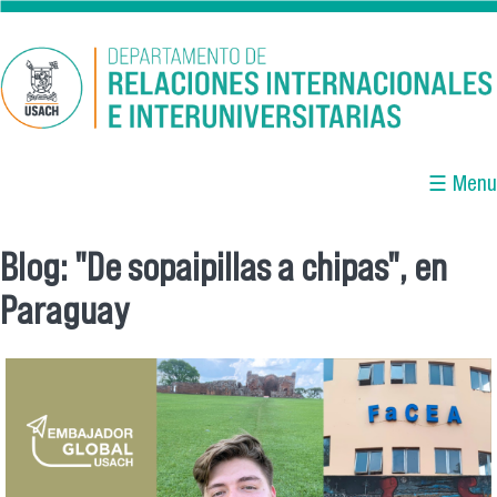
Pasar al contenido principal
☰ Menu
Blog: "De sopaipillas a chipas", en
Se encuentra usted aquí
Paraguay