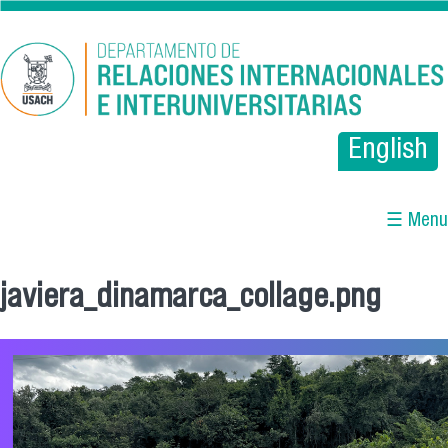
Pasar al contenido principal
English
☰ Menu
javiera_dinamarca_collage.png
Se encuentra usted aquí